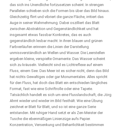
das sich ins Unendliche fortzusetzen scheint. In strengen
Parallelen schieben sich die Formen bis über das Bild hinaus.
Gleichzeitig flirrt und vibriert die ganze Fläche, irritiert das
Auge in seiner Wahrnehmung. Dabei oszilliert das Blatt
zwischen Abstraktion und Gegenständlichkeit und hat
insgesamt etwas fassbar Konkretes, das es auch
gegenständlich lesbar macht. In ihren blauen und grünen
Farbverläufen erinnern die Linien der Darstellung
unmissverständlich an Wellen und Wasser. Die Leerstellen
ergeben kleine, verspielte Ornamente. Das Wasser scheint
sich zu kräuseln. Vielleicht sind es Lichtreflexe auf einem
Fluss, einem See. Das Meer ist es sicher nicht, denn das Bild
hat nichts Gewaltiges oder gar Monumentales. Alles spricht
für den Fluss, hat doch das Blatt ein entschieden längliches
Format, fast wie eine Schriftrolle oder eine Tapete.
Tatsächlich handelt es sich um eine Flusslandschaft, die Jörg
Ahrnt wieder und wieder im Bild festhält. Wie eine Übung
zeichnet er Blatt für Blatt, und so ist eine ganze Serie
entstanden. Mit ruhiger Hand setzt er als Zen-Meister der
Tusche die ebenmäßigen Linienzüge aufs Papier.
Konzentration, Versenkung und Beharrlichkeit bestimmen