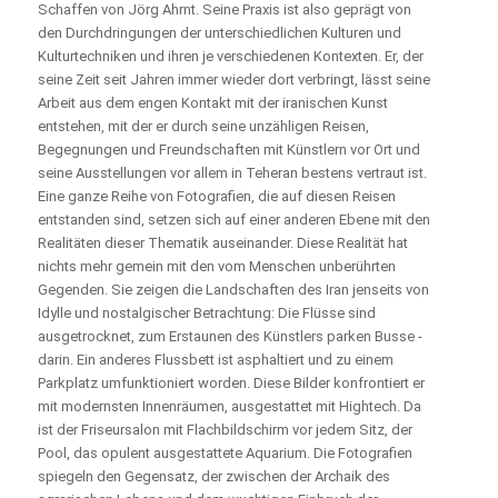
Schaffen von Jörg Ahrnt. Seine Praxis ist also geprägt von
den Durchdringungen der unterschiedlichen Kulturen und
Kulturtechniken und ihren je verschiedenen Kontexten. Er, der
seine Zeit seit Jahren immer wieder dort verbringt, lässt seine
Arbeit aus dem engen Kontakt mit der iranischen Kunst
entstehen, mit der er durch seine unzähligen Reisen,
Begegnungen und Freundschaften mit Künstlern vor Ort und
seine Ausstellungen vor allem in Teheran bestens vertraut ist.
Eine ganze Reihe von Fotografien, die auf diesen Reisen
entstanden sind, setzen sich auf einer anderen Ebene mit den
Realitäten dieser Thematik auseinander. Diese Realität hat
nichts mehr gemein mit den vom Menschen unberührten
Gegenden. Sie zeigen die Landschaften des Iran jenseits von
Idylle und nostalgischer Betrachtung: Die Flüsse sind
ausgetrocknet, zum Erstaunen des Künstlers parken Busse ­
darin. Ein anderes Flussbett ist asphaltiert und zu einem
Parkplatz umfunktioniert worden. Diese Bilder konfrontiert er
mit modernsten Innenräumen, ausgestattet mit Hightech. Da
ist der Friseursalon mit Flachbildschirm vor jedem Sitz, der
Pool, das opulent ausgestattete Aquarium. Die Fotografien
spiegeln den Gegensatz, der zwischen der Archaik des