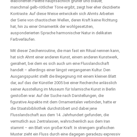
elaborierten Palette hauptsächlich grüner und blauer,
manchmal gelb-rötlicher Töne ergibt, zeigt hier eher dezidierte
Kontraste. Auf diese Weise entwickeln sich Ahrnts Arbeiten
der Serie von chaotischen Wellen, deren Kraft keine Richtung
hat, hin zu einer Ornamentik der wohlgesetzten,
ausponderierten Sprache harmonischer Natur in delikaten
Farbverläufen.
Mit dieser Zeichenroutine, die man fast ein Ritual nennen kann,
hat sich Ahrnt einer anderen Kunst, einem anderen Kunstwerk,
genähert, bei dem es sich auch um eine Flusslandschaft
handelt – allerdings einer längst vergangenen Kultur. Den
Ausgangspunkt stellt die Begegnung mit einem kleinen Blatt
dar, auf das der Künstler 2005 bei einer Recherche anlässlich
seiner Ausstellung im Museum für Islamische Kunst in Berlin
gestoßen war. Auf der Suche nach Darstellungen, die
figurative Aspekte mit dem Ornamentalen verbinden, hatte er
die Staatsbibliothek durchstöbert und dabei jene
Flusslandschaft aus dem 14. Jahrhundert gefunden, die
vermutlich aus Zentralasien, wahrscheinlich aus dem Iran
stammt – ein Blatt von großer Kraft: In strengem grafischen
Muster zieht ein Fluss durch eine dagegen geradezu expressiv