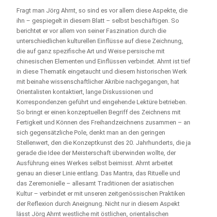
Fragt man Jörg Ahrnt, so sind es vor allem diese Aspekte, die
ihn – gespiegelt in diesem Blatt – selbst beschäftigen. So
berichtet er vor allem von seiner Faszination durch die
unterschiedlichen kulturellen Einflüsse auf diese Zeichnung,
die auf ganz spezifische Art und Weise persische mit
chinesischen Elementen und Einflüssen verbindet. Ahrnt ist tief
in diese Thematik eingetaucht und diesem historischen Werk
mit beinahe wissenschaftlicher Akribie nachgegangen, hat
Orientalisten kontaktiert, lange Diskussionen und
Korrespondenzen geführt und eingehende Lektüre betrieben.
So bringt er einen konzeptuellen Begriff des Zeichnens mit
Fertigkeit und Können des Freihandzeichnens zusammen – an
sich gegensätzliche Pole, denkt man an den geringen
Stellenwert, den die Konzeptkunst des 20. Jahrhunderts, die ja
gerade die Idee der Meisterschaft überwinden wollte, der
Ausführung eines Werkes selbst beimisst. Ahrnt arbeitet
genau an dieser Linie entlang. Das Mantra, das Rituelle und
das Zeremonielle – allesamt Traditionen der asiatischen
Kultur – verbindet er mit unseren zeitgenössischen Praktiken
der Reflexion durch Aneignung. Nicht nur in diesem Aspekt
lässt Jörg Ahrnt westliche mit östlichen, orientalischen