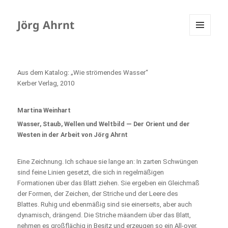
Jörg Ahrnt
MENÜ
UND
WIDGETS
Aus dem Katalog: „Wie strömendes Wasser“
Kerber Verlag, 2010
Martina Weinhart
Wasser, Staub, Wellen und Weltbild — Der Orient und der
Westen in der Arbeit von Jörg Ahrnt
Eine Zeichnung. Ich schaue sie lange an: In zarten Schwüngen
sind feine Linien gesetzt, die sich in regelmäßigen
Formationen über das Blatt ziehen. Sie ergeben ein Gleichmaß
der Formen, der Zeichen, der Striche und der Leere des
Blattes. Ruhig und ebenmäßig sind sie einerseits, aber auch
dynamisch, drängend. Die Striche mäandern über das Blatt,
nehmen es großflächig in Besitz und erzeugen so ein All-over,