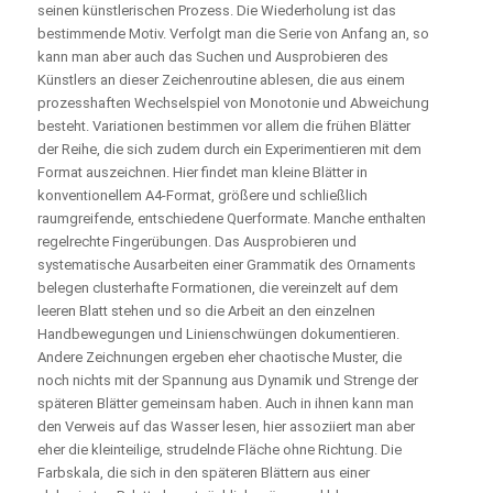
seinen künstlerischen Prozess. Die Wiederholung ist das
bestimmende Motiv. Verfolgt man die Serie von Anfang an, so
kann man aber auch das Suchen und Ausprobieren des
Künstlers an dieser Zeichenroutine ablesen, die aus einem
prozesshaften Wechselspiel von Monotonie und Abweichung
besteht. Variationen bestimmen vor allem die frühen Blätter
der Reihe, die sich zudem durch ein Experimentieren mit dem
Format auszeichnen. Hier findet man kleine Blätter in
konventionellem A4-Format, größere und schließlich
raumgreifende, entschiedene Querformate. Manche enthalten
regelrechte Fingerübungen. Das Ausprobieren und
systematische Ausarbeiten einer Grammatik des Ornaments
belegen clusterhafte Formationen, die vereinzelt auf dem
leeren Blatt stehen und so die Arbeit an den einzelnen
Handbewegungen und Linienschwüngen dokumentieren.
Andere Zeichnungen ergeben eher chaotische Muster, die
noch nichts mit der Spannung aus Dynamik und Strenge der
späteren Blätter gemeinsam haben. Auch in ­ihnen kann man
den Verweis auf das Wasser lesen, hier ­assoziiert man aber
eher die kleinteilige, ­strudelnde Fläche ohne Richtung. Die
Farbskala, die sich in den späteren Blättern aus einer