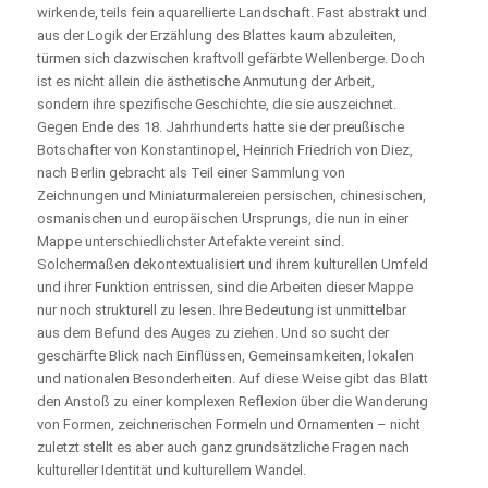
wirkende, teils fein aquarellierte Landschaft. Fast abstrakt und
aus der Logik der Erzählung des Blattes kaum abzuleiten,
türmen sich dazwischen kraftvoll gefärbte Wellenberge. Doch
ist es nicht allein die ästhetische Anmutung der Arbeit,
sondern ihre spezifische Geschichte, die sie auszeichnet.
Gegen Ende des 18. Jahrhunderts hatte sie der preußische
Botschafter von Konstantinopel, Heinrich Friedrich von Diez,
nach Berlin gebracht als Teil einer Sammlung von
Zeichnungen und Miniaturmalereien persischen, chinesischen,
osmanischen und europäischen Ursprungs, die nun in einer
Mappe unterschiedlichster Artefakte vereint sind.
Solchermaßen dekontextualisiert und ihrem kulturellen Umfeld
und ihrer Funktion entrissen, sind die Arbeiten dieser Mappe
nur noch strukturell zu lesen. Ihre Bedeutung ist unmittelbar
aus dem Befund des Auges zu ziehen. Und so sucht der
geschärfte Blick nach Einflüssen, Gemeinsamkeiten, lokalen
und nationalen Besonderheiten. Auf diese Weise gibt das Blatt
den Anstoß zu einer komplexen Reflexion über die Wanderung
von Formen, zeichnerischen Formeln und Ornamenten – nicht
zuletzt stellt es aber auch ganz grundsätzliche Fragen nach
kultureller Identität und kulturellem Wandel.