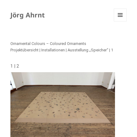
Jörg Ahrnt
MENÜ
UND
WIDGETS
Ornamental Colours – Coloured Ornaments
Projektübersicht
|
Installationen
| Ausstellung „Speicher“ | 1
|
1
2