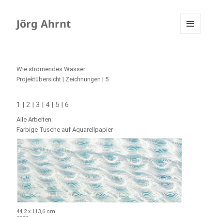
Jörg Ahrnt
MENÜ
UND
WIDGETS
Wie strömendes Wasser
Projektübersicht
|
Zeichnungen
| 5
|
|
|
|
|
1
2
3
4
5
6
Alle Arbeiten:
Farbige Tusche auf Aquarellpapier
44,2 x 113,6 cm