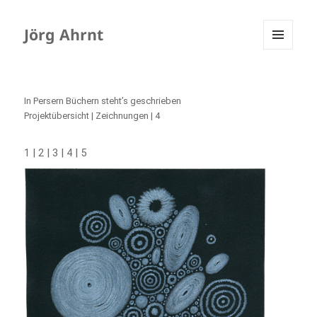
Jörg Ahrnt
MENÜ
UND
WIDGETS
In Persern Büchern steht’s geschrieben
Projektübersicht
| Zeichnungen | 4
|
|
|
|
1
2
3
4
5