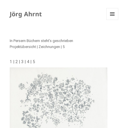
Jörg Ahrnt
MENÜ
UND
WIDGETS
In Persern Büchern steht’s geschrieben
Projektübersicht
| Zeichnungen | 5
|
|
|
|
1
2
3
4
5