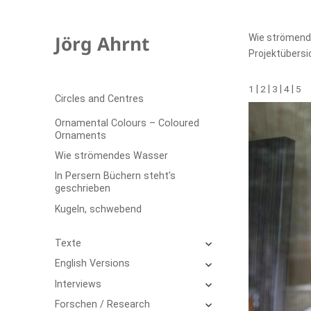
Jörg Ahrnt
Wie strömen
Projektübersi
1
|
2
|
3
|
4
|
5
Circles and Centres
Ornamental Colours – Coloured
Ornaments
Wie strömendes Wasser
In Persern Büchern steht’s
geschrieben
Kugeln, schwebend
untermenü
Texte
öffnen
untermenü
English Versions
öffnen
untermenü
Interviews
öffnen
untermenü
Forschen / Research