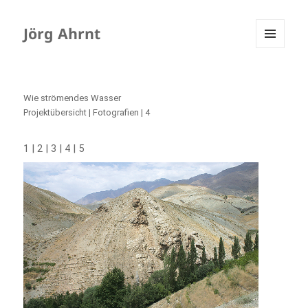
Jörg Ahrnt
MENÜ
UND
WIDGETS
Wie strömendes Wasser
Projektübersicht
| Fotografien | 4
|
|
|
|
1
2
3
4
5